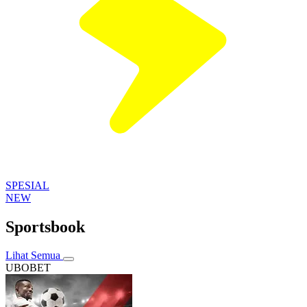
SPESIAL
NEW
Sportsbook
Lihat Semua
UBOBET