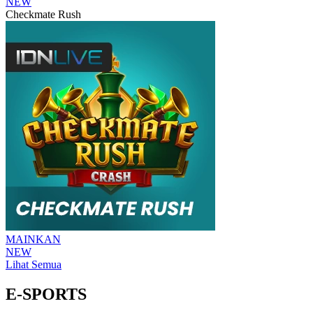
NEW
Checkmate Rush
MAINKAN
NEW
Lihat Semua
E-SPORTS