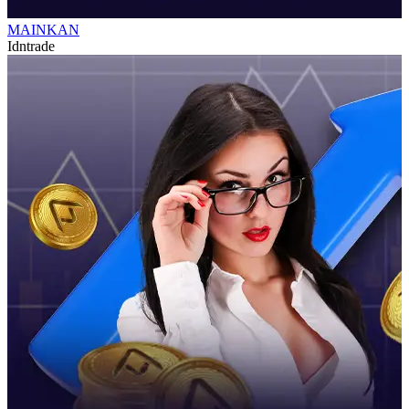
MAINKAN
Idntrade