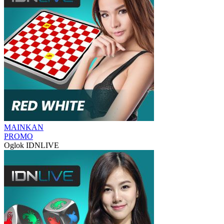
MAINKAN
PROMO
Oglok IDNLIVE