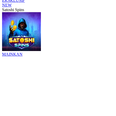
EKSKLUSIF
NEW
Satoshi Spins
MAINKAN