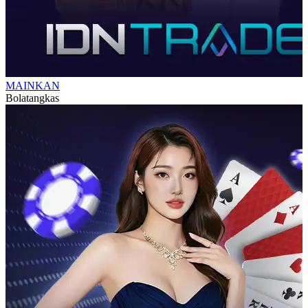
MAINKAN
Bolatangkas