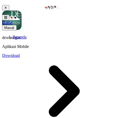
✕
Daftar
Masuk
Beranda
dewavegas
Aplikasi Mobile
Download