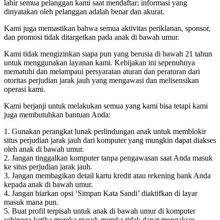
lahir semua pelanggan kami saat mendaftar; informasi yang
dinyatakan oleh pelanggan adalah benar dan akurat.
Kami juga memastikan bahwa semua aktivitas periklanan, sponsor,
dan promosi tidak ditargetkan pada anak di bawah umur.
Kami tidak mengizinkan siapa pun yang berusia di bawah 21 tahun
untuk menggunakan layanan kami. Kebijakan ini sepenuhnya
mematuhi dan melampaui persyaratan aturan dan peraturan dari
otoritas perjudian jarak jauh yang mengawasi dan melisensikan
operasi kami.
Kami berjanji untuk melakukan semua yang kami bisa tetapi kami
juga membutuhkan bantuan Anda:
1. Gunakan perangkat lunak perlindungan anak untuk memblokir
situs perjudian jarak jauh dari komputer yang mungkin dapat diakses
oleh anak di bawah umur.
2. Jangan tinggalkan komputer tanpa pengawasan saat Anda masuk
ke situs perjudian jarak jauh.
3. Jangan membagikan detail kartu kredit atau rekening bank Anda
kepada anak di bawah umur.
4. Jangan biarkan opsi ‘Simpan Kata Sandi’ diaktifkan di layar
masuk mana pun.
5. Buat profil terpisah untuk anak di bawah umur di komputer
sehingga ketika mereka masuk mereka tidak dapat mengakses