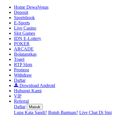
Home DewaVegas
Deposit
Sportsbook
E-Sports
Live Casino
Slot Games
IDN E-Lottery
POKER
ARCADE
Bolatangkas
Togel
RTP Slots
Promosi
Withdraw
Daftar
Download Android
Hubungi Kami
VIP
Referral
Daftar
Masuk
Lupa Kata Sandi?
Butuh Bantuan?
Live Chat Di Sini