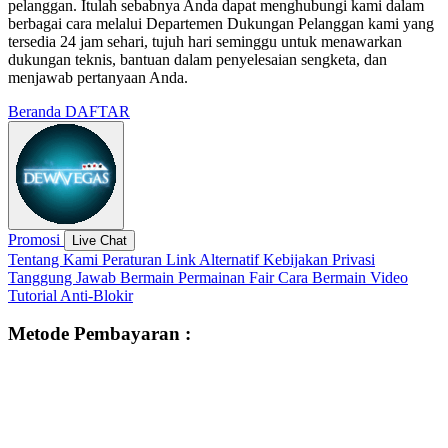
pelanggan. Itulah sebabnya Anda dapat menghubungi kami dalam
berbagai cara melalui Departemen Dukungan Pelanggan kami yang
tersedia 24 jam sehari, tujuh hari seminggu untuk menawarkan
dukungan teknis, bantuan dalam penyelesaian sengketa, dan
menjawab pertanyaan Anda.
Beranda
DAFTAR
Promosi
Live Chat
Tentang Kami
Peraturan
Link Alternatif
Kebijakan Privasi
Tanggung Jawab Bermain
Permainan Fair
Cara Bermain
Video
Tutorial
Anti-Blokir
Metode Pembayaran :