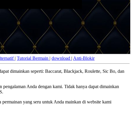
ternatif
|
Tutorial Bermain
|
download
|
Anti-Blokir
apat dimainkan seperti: Baccarat, Blackjack, Roulette, Sic Bo, dan
an pengalaman Anda dengan kami. Tidak hanya dapat dimainkan
S.
ta permainan yang seru untuk Anda mainkan di website kami