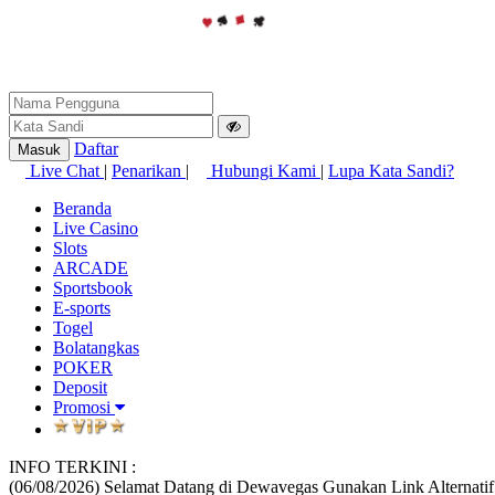
Daftar
Masuk
Live Chat
|
Penarikan
|
Hubungi Kami
|
Lupa Kata Sandi?
Beranda
Live Casino
Slots
ARCADE
Sportsbook
E-sports
Togel
Bolatangkas
POKER
Deposit
Promosi
INFO TERKINI :
(06/08/2026)
Selamat Datang di Dewavegas Gunakan Link Alternatif 