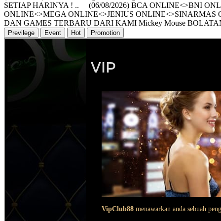
SETIAP HARINYA ! ..
(06/08/2026)
BCA ONLINE<>BNI ON
ONLINE<>MEGA ONLINE<>JENIUS ONLINE<>SINARMAS 
DAN GAMES TERBARU DARI KAMI Mickey Mouse BOLATA
Previlege
Event
Hot
Promotion