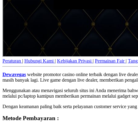
Peraturan
|
Hubungi Kami
|
Kebijakan Privasi
|
Permainan Fair
|
Tang
Dewavegas
website promotor casino online terbaik dengan live deal
masih banyak lagi. Live game dengan live dealer, memberikan penga
Menggunakan atau menavigasi seluruh situs ini Anda menerima bah
melalui pc/laptop kamipun memberikan permainan melalui gadget s
Dengan keamanan paling baik serta pelayanan customer service yang
Metode Pembayaran :