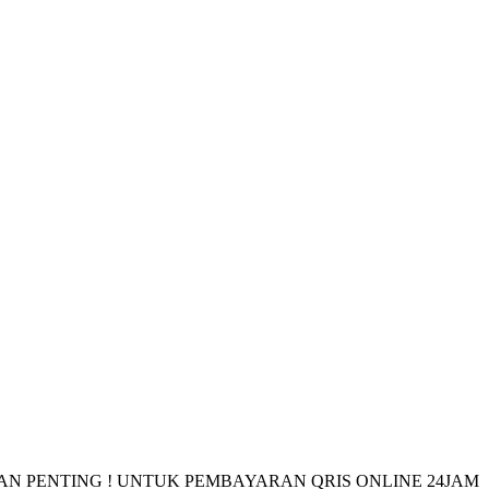
N PENTING ! UNTUK PEMBAYARAN QRIS ONLINE 24JAM