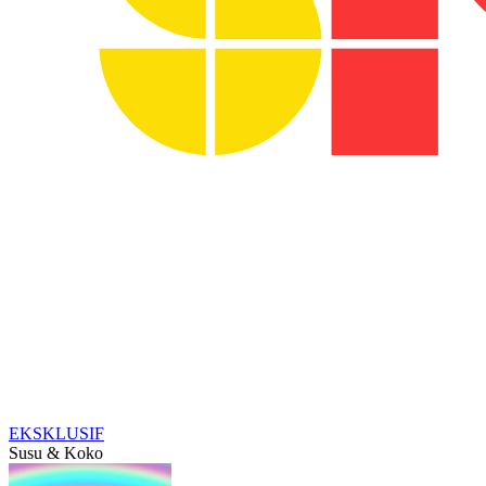
EKSKLUSIF
Susu & Koko