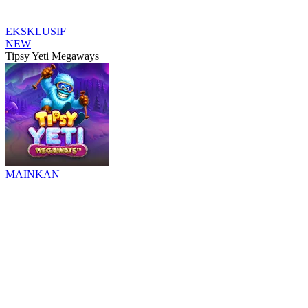
EKSKLUSIF
NEW
Tipsy Yeti Megaways
MAINKAN