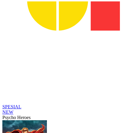
SPESIAL
NEW
Psycho Heroes