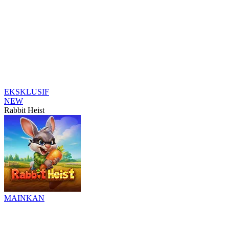
EKSKLUSIF
NEW
Rabbit Heist
MAINKAN