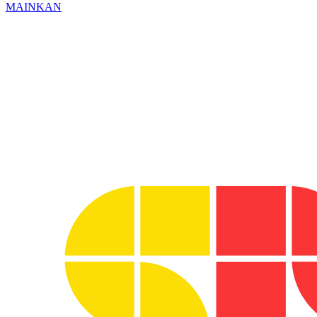
MAINKAN