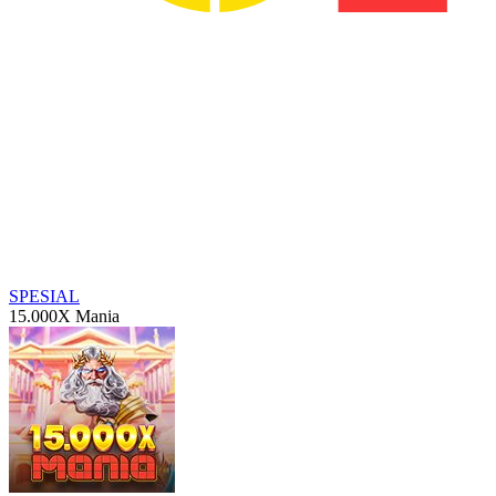
SPESIAL
15.000X Mania