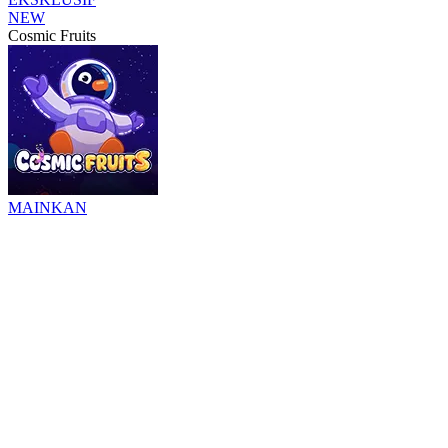
NEW
Cosmic Fruits
MAINKAN